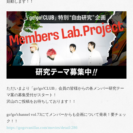
始動します！！
ただいまより「go!go!CLUB」会員の皆様からの各メンバー研究テー
マ案の募集受付がスタート！
沢山のご投稿をお待ちしております！！
go!go!channel vol.73にてメンバーからも企画について発表！要チェッ
ク！！
https://gogovanillas.com/movies/detail/286