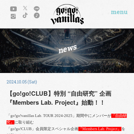
menu
news
2024.10.05 (Sat)
【go!go!CLUB】特別 “自由研究” 企画
『Members Lab. Project』始動！！
「go!go!vanillas Lab. TOUR 2024-2025」期間中にメンバーが
『自由研
究』
に取り組む
「go!go!CLUB」会員限定スペシャル企画
『Members Lab. Project』
を