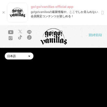
go!go!vanillas official app
go!go!vanillasの最新情報や、ここでしか見られない
会員限定コンテンツが楽しめる！
menu
日本語