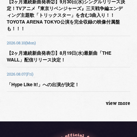
【2ヶ月連続新曲発表②】9月30日(水)シングルリリース決
定！TVアニメ『東京リベンジャーズ』三天戦争編エンデ
ィング主題歌「トリックスター」を含む3曲入り！！
TOYOTA ARENA TOKYO公演を完全収録の映像付属盤
も！！！
2026.08.10(Mon)
【2ヶ月連続新曲発表①】8月19日(水)最新曲「THE
WALL」配信リリース決定！
2026.08.07(Fri)
「Hype Like it!」への出演が決定！
view more