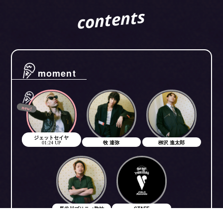
contents
moment
new!
ジェットセイヤ
牧 達弥
栁沢 進太郎
01:24 UP
長谷川プリティ敬祐
STAFF