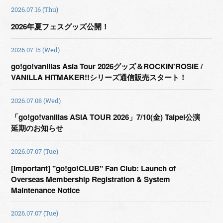
2026.07.16 (Thu)
2026年夏フェスグッズ公開！
2026.07.15 (Wed)
go!go!vanillas Asia Tour 2026グッズ＆ROCKIN'ROSIE /
VANILLA HITMAKER!!シリーズ通信販売スタート！
2026.07.08 (Wed)
「go!go!vanillas ASIA TOUR 2026」7/10(金) Taipei公演
延期のお知らせ
2026.07.07 (Tue)
[Important] "go!go!CLUB" Fan Club: Launch of
Overseas Membership Registration & System
Maintenance Notice
2026.07.07 (Tue)