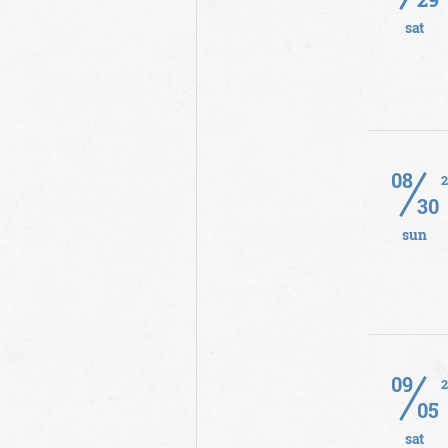
sat
08
30
sun
09
05
sat