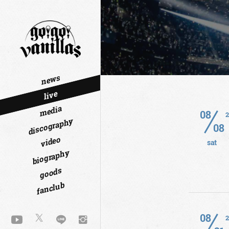
news
live
media
08
discography
08
video
sat
biography
goods
fanclub
08