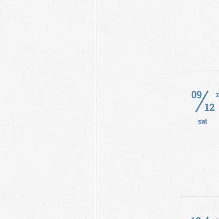
09
12
sat