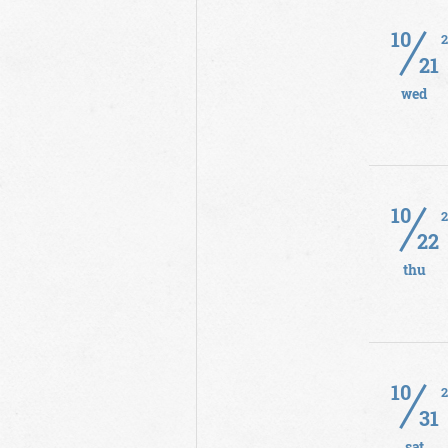
10
21
wed
10
22
thu
10
31
sat