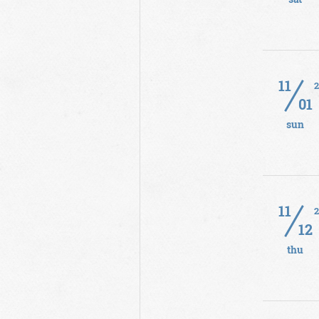
11
01
sun
11
12
thu