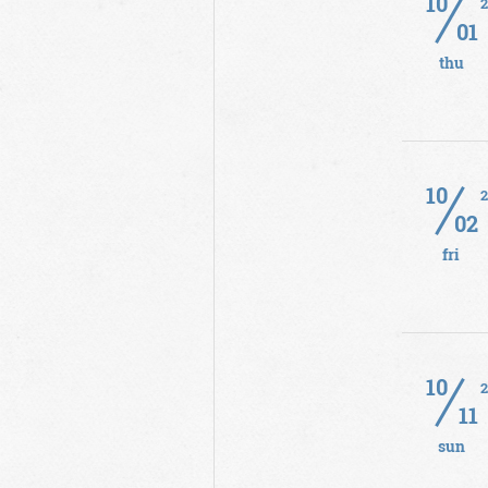
10
01
thu
10
02
fri
10
11
sun