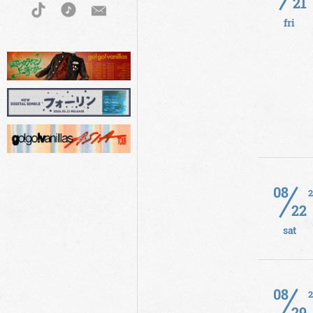
21
fri
08
22
sat
08
29