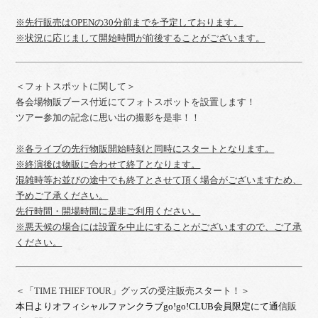
※先行販売はOPENの30分前までを予定しております。
※状況に応じまして開始時間が前後することがございます。
＜フォトスポットに関して＞
各会場物販ブース付近にてフォトスポットを設置します！
ツアー参加の記念に思い出の撮影を是非！！
※各ライブの先行物販開始時刻と同時にスタートとなります。
※終演後は物販に合わせて終了となります。
混雑時等お並びの途中でも終了とさせて頂く場合がございますため、
予めご了承ください。
先行時間・開場時間に是非ご利用ください。
※悪天候の場合には設置を中止にすることがございますので、ご了承
ください。
＜「TIME THIEF TOUR」グッズの受注販売スタート！＞
本日よりオフィシャルファンクラブgo!go!CLUB会員限定にて通
信販