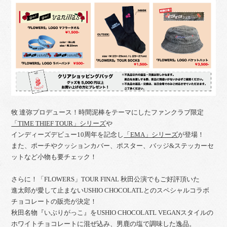
牧 達弥プロデュース！時間泥棒をテーマにしたファンクラブ限定
「TIME THIEF TOUR」シリーズ
や
インディーズデビュー10周年を記念し
「EMA」シリーズ
が登場！
また、ポーチやクッションカバー、ポスター、バッジ&ステッカーセ
ットなど小物も要チェック！
さらに！「FLOWERS」TOUR FINAL 秋田公演でもご好評頂いた
進太郎が愛して止まないUSHIO CHOCOLATLとのスペシャルコラボ
チョコレートの販売が決定！
秋田名物『いぶりがっこ』をUSHIO CHOCOLATL VEGANスタイルの
ホワイトチョコレートに混ぜ込み、男鹿の塩で調味した逸品。