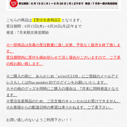
こちらの商品は
【受注生産商品】
となります。
受注期間：6月15日(木)～6月26日(月)正午まで
発送：7月末順次発送開始
※一部商品は先着の受注数量に達し次第、予告なく販売を終了致しま
す。
受注期間内に受付を締め切らせて頂く場合がございますので、ご了承
の程お願い致します。
※ご購入の前に、あらかじめ「go!go!CLUB」にご登録のメールアド
レスもしくはPlus member IDでログインをお願いいたします。
※その他のグッズを同時にご購入の場合は、7月末に同時発送となり
ます。
※受注生産商品のため、ご注文後のキャンセルはお受けできません。
※お客様からの配達日時の希望は承りかねます。ご了承下さい。
お買い逃しのないようご利用下さい！！