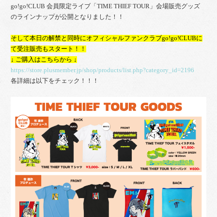
go!go!CLUB 会員限定ライブ「TIME THIEF TOUR」会場販売グッズ
のラインナップが公開となりました！！
そして本日の解禁と同時にオフィシャルファンクラブgo!go!CLUBに
て受注販売もスタート！！
↓ ご購入はこちらから ↓
https://store.plusmember.jp/shop/products/list.php?category_id=2196
各詳細は以下をチェック！！！