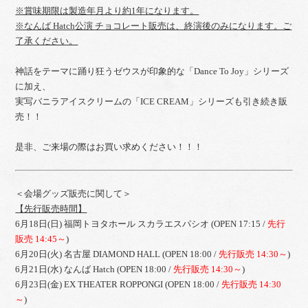
※賞味期限は製造年月より約1年になります。
※なんば Hatch公演 チョコレート販売は、終演後のみになります。ご
了承ください。
神話をテーマに踊り狂うゼウスが印象的な「Dance To Joy」シリーズ
に加え、
実写バニラアイスクリームの「ICE CREAM」シリーズも引き続き販
売！！
是非、ご来場の際はお買い求めください！！！
＜会場グッズ販売に関して＞
【先行販売時間】
6月18日(日) 福岡トヨタホール スカラエスパシオ (OPEN 17:15 /
先行
販売 14:45～
)
6月20日(火) 名古屋 DIAMOND HALL (OPEN 18:00 /
先行販売 14:30～
)
6月21日(水) なんば Hatch (OPEN 18:00 /
先行販売 14:30～
)
6月23日(金) EX THEATER ROPPONGI (OPEN 18:00 /
先行販売 14:30
～
)