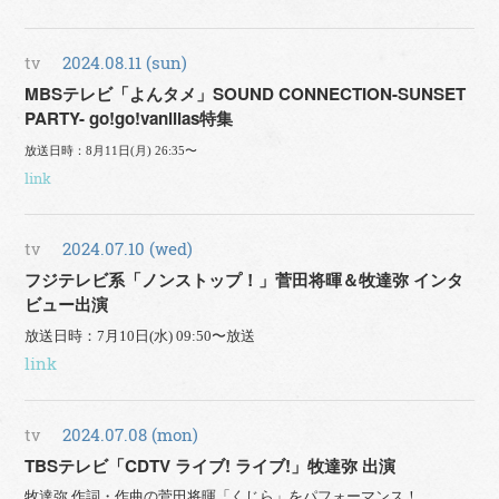
tv
2024.08.11 (sun)
MBSテレビ「よんタメ」SOUND CONNECTION-SUNSET
PARTY- go!go!vanillas特集
放送日時：8月11日(月) 26:35〜
link
tv
2024.07.10 (wed)
フジテレビ系「ノンストップ！」菅田将暉＆牧達弥 インタ
ビュー出演
放送日時：7月10日(水) 09:50〜放送
link
tv
2024.07.08 (mon)
TBSテレビ「CDTV ライブ! ライブ!」牧達弥 出演
牧達弥 作詞・作曲の菅田将暉「くじら」をパフォーマンス！