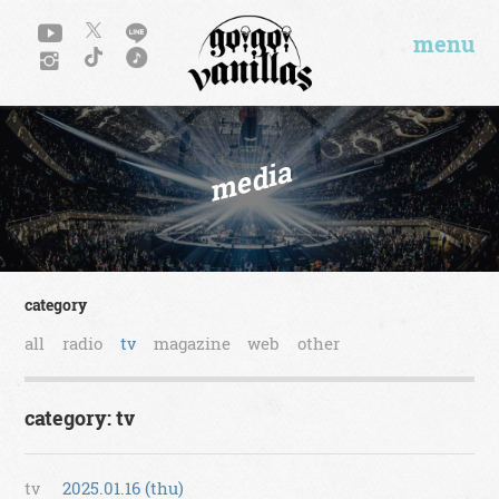
menu
media
category
all
radio
tv
magazine
web
other
category: tv
tv
2025.01.16 (thu)