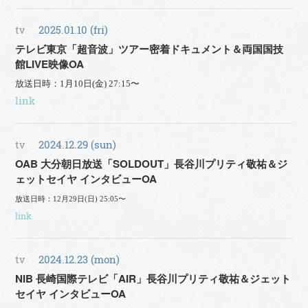
tv
2025.01.10 (fri)
テレビ東京「超音波」ツアー密着ドキュメント＆両国国技
館LIVE映像OA
放送日時：1月10日(金) 27:15〜
link
tv
2024.12.29 (sun)
OAB 大分朝日放送「SOLDOUT」長谷川プリティ敬祐＆ジ
ェットセイヤ インタビューOA
放送日時：12月29日(日) 25:05〜
link
tv
2024.12.23 (mon)
NIB 長崎国際テレビ「AIR」長谷川プリティ敬祐＆ジェット
セイヤ インタビューOA