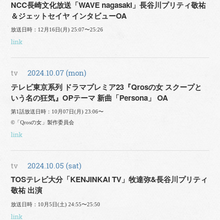
NCC長崎文化放送「WAVE nagasaki」長谷川プリティ敬祐
＆ジェットセイヤ インタビューOA
放送日時：12月16日(月) 25:07〜25:26
link
tv
2024.10.07 (mon)
テレビ東京系列 ドラマプレミア23『Qrosの女 スクープと
いう名の狂気』OPテーマ 新曲「Persona」 OA
第1話放送日時：10月07日(月) 23:06〜
©︎「Qrosの女」製作委員会
link
tv
2024.10.05 (sat)
TOSテレビ大分「KENJINKAI TV」牧達弥&長谷川プリティ
敬祐 出演
放送日時：10月5日(土) 24:55〜25:50
link