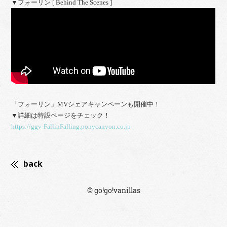
▼フォーリン [ Behind The Scenes ]
「フォーリン」MVシェアキャンペーンも開催中！
▼
詳細は特設ページをチェック！
https://ggv-FallinFalling.ponycanyon.co.jp
back
© go!go!vanillas