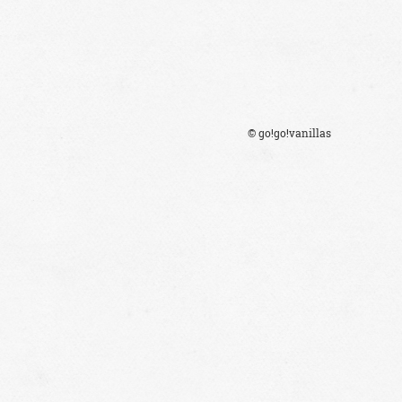
© go!go!vanillas