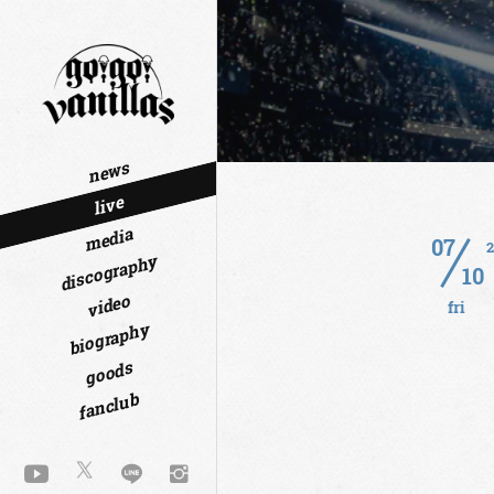
news
live
media
07
discography
10
video
fri
biography
goods
fanclub