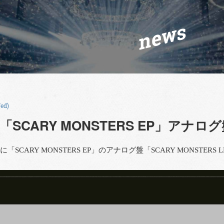
news
ed)
「SCARY MONSTERS EP」アナ
水)に「SCARY MONSTERS EP」のアナログ盤「SCARY MONST