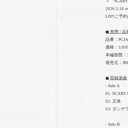
＜「SCARY
2026.3.18 re
LPのご予
◼︎ 形態 / 品
品番：PCJA-
価格：3,85
本編形態：3
発売元：IRORI
◼︎ 収録楽曲
- Side A
01. SCARY
02. 正体
03. ダン
- Side B