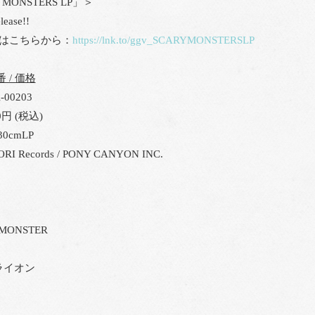
 MONSTERS LP」＞
lease!!
約はこちらから：
https://lnk.to/ggv_SCARYMONSTERSLP
番 / 価格
00203
0円 (税込)
0cmLP
 Records / PONY CANYON INC.
 MONSTER
デライオン