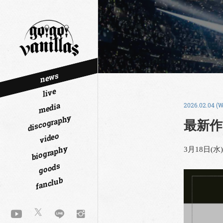
news
live
media
2026.02.04 (W
discography
最新作
video
biography
3月18日(
goods
fanclub