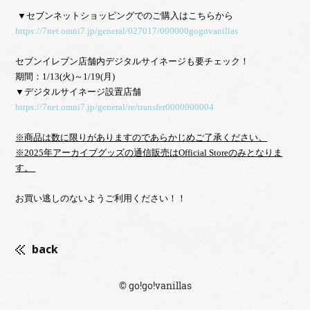
https://7net.omni7.jp/general/027017/000000gogovanillas
セブンイレブン店舗内デジタルサイネージも要チェック！
期間：1/13(火)～1/19(月)
▼デジタルサイネージ設置店舗
https://7net.omni7.jp/general/re/transfer0000000004
※商品は数に限りがありますのであらかじめご了承ください。

※2025年アーカイブグッズの通信販売はOfficial Storeのみとなりま
す。 
お買い逃しのないようご利用ください！！
back
© go!go!vanillas