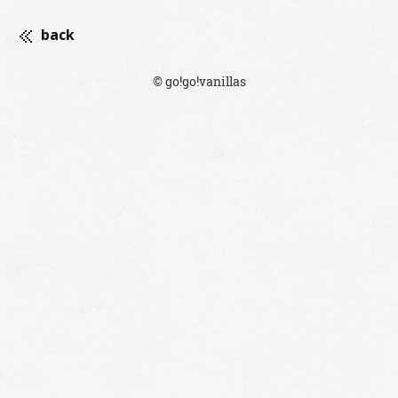
back
© go!go!vanillas