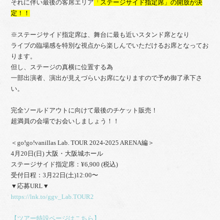
それに伴い最後の客席エリア
「ステージサイド指定席」の開放が決
定！！
※ステージサイド指定席は、舞台に最も近いスタンド席となり
ライブの臨場感を特別な視点から楽しんでいただけるお席となってお
ります。
但し、ステージの真横に位置する為
一部出演者、演出が見えづらいお席になりますので予め御了承下さ
い。
完全ソールドアウトに向けて最後のチケット販売！
超満員の会場でお会いしましょう！！
＜go!go!vanillas Lab. TOUR 2024-2025 ARENA編＞
4月20日(日) 大阪・大阪城ホール
ステージサイド指定席：¥6,900 (税込)
受付日程：3月22日(土)12:00〜
▼応募URL▼
https://lnk.to/ggv_Lab.TOUR2
【ツアー特設ページはこちら】