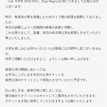
「Lab. TOUR 2024-2025」Zepp Nagoya公演につきましてお知らせが
ございます。
昨日、牧達弥が鼻を負傷したためライブ後の経過を観察しておりまし
たが、
本日の診断により一定期間の静養が必要と判断し、
これを受けまして、急遽、本日の名古屋公演を延期とさせていただく
事といたしました。
公演を楽しみにお待ちいただいたお客様には大変申し訳ございません
が、
何卒ご理解いただけますよう、よろしくお願い申し上げます。
振替公演の開催にあたっては、
お手元にございます本日の公演チケットを
振替公演のチケットとして有効とさせていただく予定です。
払い戻し方法、振替日程に関しましては、
後日改めてオフィシャルサイトにてご案内をさせていただきます。
チケットを大切に保管していただきますようお願いいたします。