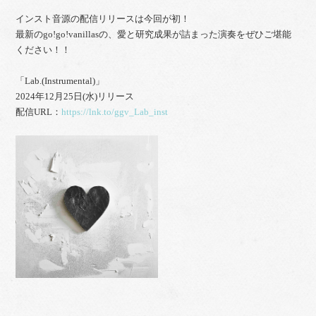
インスト音源の配信リリースは今回が初！
最新のgo!go!vanillasの、愛と研究成果が詰まった演奏をぜひご堪能
ください！！
「Lab.(Instrumental)」
2024年12月25日(水)リリース
配信URL：
https://lnk.to/ggv_Lab_inst