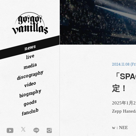
news
live
media
2024.11.08 (Fr
discography
「SPA
video
定！
biography
goods
2025年1月2
fanclub
Zepp Haned
w : NEE