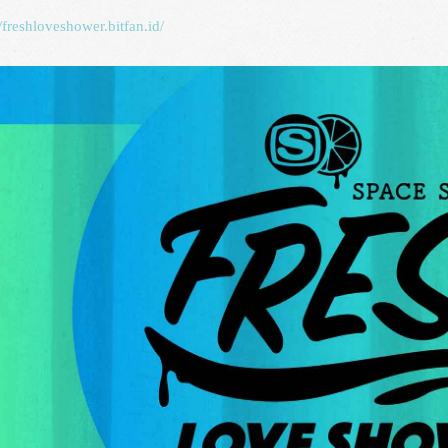
//freshloveshower.bitfan.id/