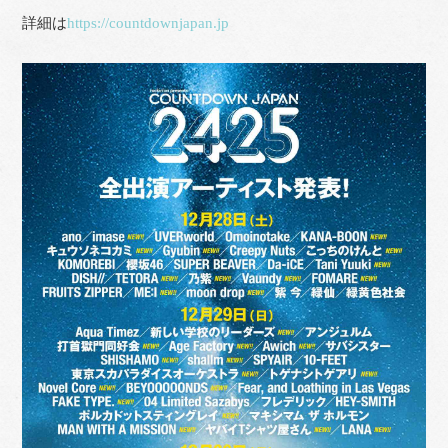
詳細は
https://countdownjapan.jp