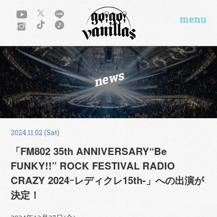
menu
news
2024.11.02 (Sat)
「FM802 35th ANNIVERSARY“Be
FUNKY!!” ROCK FESTIVAL RADIO
CRAZY 2024ｰレディクレ15th-」への出演が
決定！