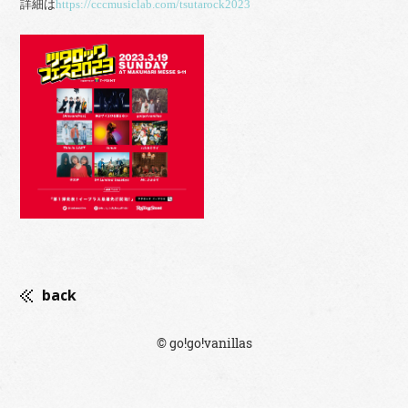
詳細は
https://cccmusiclab.com/tsutarock2023
back
© go!go!vanillas