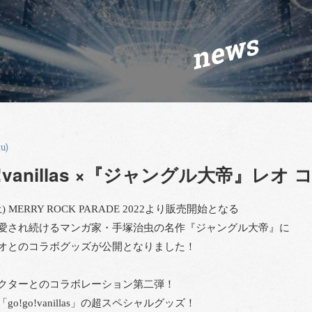
news
hu)
go!vanillas ×『ジャングル大帝』レ
土) MERRY ROCK PARADE 2022より販売開始となる
愛され続けるマンガ家・手塚治虫の名作『ジャングル大帝』に
オとのコラボグッズが公開となりました！
クターとのコラボレーション第二弾！
o!go!vanillas」の超スペシャルグッズ！