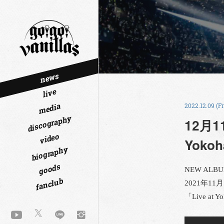
news
live
media
2022.12.09 (Fr
discography
12月1
video
Yokoh
biography
goods
NEW ALB
fanclub
2021年
「Live at