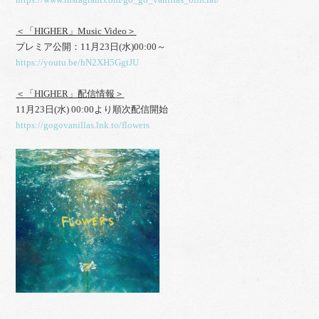
https://www.instagram.com/go_go_vanillas_official/
＜「HIGHER」Music Video＞
プレミア公開：11月23日(水)00:00～
https://youtu.be/hN2XH5GgtJU
＜
「HIGHER」
配信情報＞
11月23日(水) 00:00より順次配信開始
https://gogovanillas.lnk.to/flowers