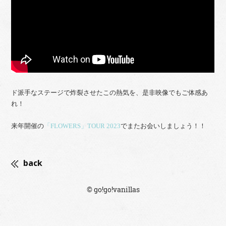
ド派手なステージで炸裂させたこの熱気を、是非映像でもご体感あ
れ！
来年開催の
「FLOWERS」TOUR 2023
でまたお会いしましょう！！
back
© go!go!vanillas