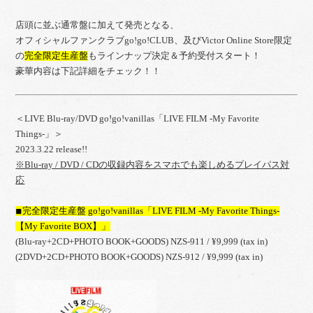
店頭に並ぶ通常盤に加えて発売となる、
オフィシャルファンクラブgo!go!CLUB、及びVictor Online Store限定
の
完全限定生産盤
もラインナップ決定＆予約受付スタート！
豪華内容は下記詳細をチェック！！
＜LIVE Blu-ray/DVD go!go!vanillas「LIVE FILM -My Favorite
Things-」＞
2023.3.22 release!!
※Blu-ray / DVD / CDの収録内容をスマホでも楽しめるプレイパス対
応
◾︎完全限定生産盤 go!go!vanillas「LIVE FILM -My Favorite Things-
【My Favorite BOX】」
(Blu-ray+2CD+PHOTO BOOK+GOODS) NZS-911 / ¥9,999 (tax in)
(2DVD+2CD+PHOTO BOOK+GOODS) NZS-912 / ¥9,999 (tax in)