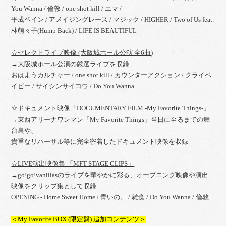
You Wanna / 倫敦 / one shot kill / エマ /
平成ペイン / アメイジングレース / マジック / HIGHER / Two of Us feat.
林萌々子(Hump Back) / LIFE IS BEAUTIFUL
☆セレクトライブ映像 (大阪城ホール公演 全6曲)
→大阪城ホール公演の厳選ライブを収録
おはようカルチャー / one shot kill / カウンターアクション / クライベ
イビー / サイシンサイコウ / Do You Wanna
☆ドキュメント映像「DOCUMENTARY FILM -My Favorite Things-」
→東西アリーナワンマン「My Favorite Things」当日に至るまでの舞
台裏や、
貴重なリハーサル等に完全密着したドキュメント映像を収録
☆LIVE演出映像集 「MFT STAGE CLIPS」
→go!go!vanillasのライブを華やかに彩る、オープニング映像や演出
映像をクリップ集として収録
OPENING - Home Sweet Home / 青いの。 / 雑食 / Do You Wanna / 倫敦
＜My Favorite BOX (限定盤) 追加コンテンツ＞