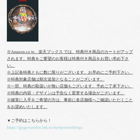
※Amazon.co.jp、楽天ブックス では、特典付き商品のカートがアップ
されます。特典をご要望のお客様は特典付き商品をお買い求め下さ
い。
※上記各特典ともに数に限りがございます。お早めにご予約下さい。
※特典対象店舗は順次追加となることがございます。
※一部、特典の取扱いが無い店舗もございます。予めご了承下さい。
※特典の内容・デザインは予告なく変更する場合がございます。
※確実に入手をご希望の方は、事前に各店舗様へご確認いただくこと
をお奨めいたします。
▼ご予約はこちらから！
https://gogovanillas.lnk.to/myfavoritethings