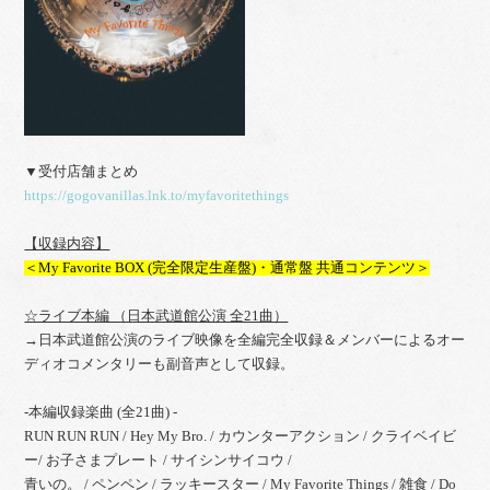
▼受付店舗まとめ
https://gogovanillas.lnk.to/myfavoritethings
【収録内容】
＜My Favorite BOX (完全限定生産盤)・通常盤 共通コンテンツ＞
☆ライブ本編 （日本武道館公演 全21曲）
→日本武道館公演のライブ映像を全編完全収録＆メンバーによるオー
ディオコメンタリーも副音声として収録。
-本編収録楽曲 (全21曲) -
RUN RUN RUN / Hey My Bro. / カウンターアクション / クライベイビ
ー/ お子さまプレート / サイシンサイコウ /
青いの。 / ペンペン / ラッキースター / My Favorite Things / 雑食 / Do