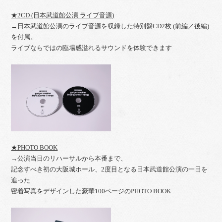
★2CD (日本武道館公演 ライブ音源)
→日本武道館公演のライブ音源を収録した特別盤CD2枚 (前編／後編)
を付属。
ライブならではの臨場感溢れるサウンドを体験できます
★PHOTO BOOK
→公演当日のリハーサルから本番まで、
記念すべき初の大阪城ホール、2度目となる日本武道館公演の一日を
追った
密着写真をデザインした豪華100ページのPHOTO BOOK