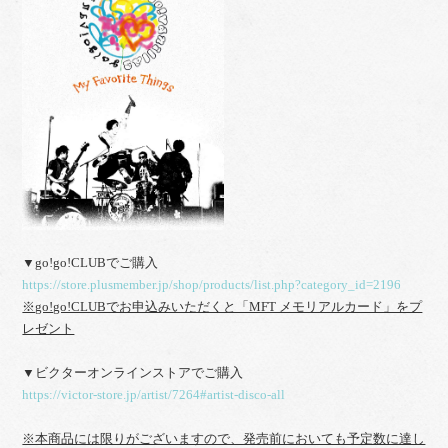
▼go!go!CLUBでご購入
https://store.plusmember.jp/shop/products/list.php?category_id=2196
※go!go!CLUBでお申込みいただくと「MFT メモリアルカード」をプ
レゼント
▼ビクターオンラインストアでご購入
https://victor-store.jp/artist/7264#artist-disco-all
※本商品には限りがございますので、発売前においても予定数に達し