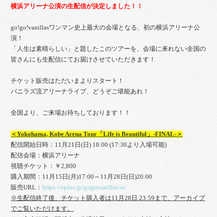
横浜アリーナ公演の生配信が決定しました！！
go!go!vanillasワンマン史上最大の会場となる、初の横浜アリーナ公
演！
「人生は素晴らしい」と題したこのツアーを、会場に来れない全国の
皆さんにも生配信にてお届けさせていただきます！
チケット販売はただいまよりスタート！
バニラズ流アリーナライブ、どうぞご堪能あれ！
全国より、ご来場お待ちしております！！
＜Yokohama, Kobe Arena Tour「Life is Beautiful」-FINAL-＞
配信開始日時：11月21日(日) 18:00 (17:30より入場可能)
配信会場：横浜アリーナ
視聴チケット：￥2,800
購入期間：11月15日(月)17:00～11月28日(日)20:00
販売URL：
https://eplus.jp/gogovanillas/st/
※生配信終了後、チケット購入者は11月28日 23:59まで、アーカイブ
でご覧いただけます。