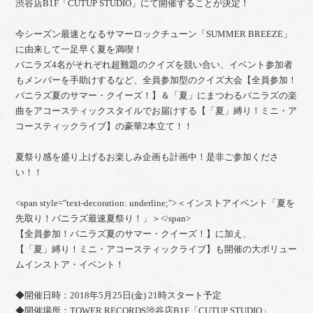
渋谷店B1F「CUTUP STUDIO」にて開催することが決定！
今シーズン最速となるサマーロックチューン「SUMMER BREEZE」
に由来して一足早く夏を満喫！
バニラズ4名がそれぞれ超難題のクイズを競い合い、イベント参加者
もメンバーを手助けするなど、全員参加型のクイズ大会【全員参加！
バニラズ夏のサマー・クイーズ！】＆「夏」にまつわるバニラズの楽
曲をアコースティックスタイルでお届けする【「夏」縛り！ミニ・ア
コースティックライブ】の豪華2本立て！！
夏祭り感を盛り上げるお楽しみ企画も計画中！是非ご参加くださ
い！！
<span style="text-decoration: underline;">＜インストアイベント「夏を
先取り！バニラズ最速夏祭り！」＞</span>
【全員参加！バニラズ夏のサマー・クイーズ！】に加え、
【「夏」縛り！ミニ・アコースティックライブ】も開催の大ボリュー
ムインストア・イベント！
◆開催日時：2018年5月25日(金) 21時スタート予定
◆開催場所：TOWER RECORDS渋谷店B1F「CUTUP STUDIO」