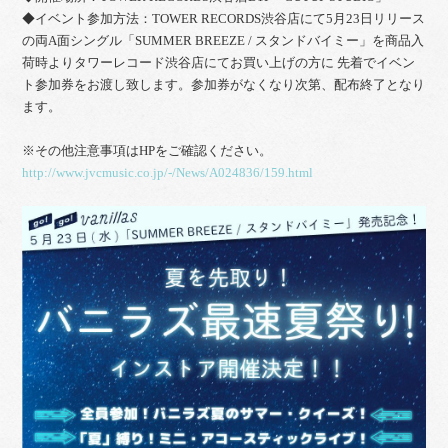
◆イベント参加方法：TOWER RECORDS渋谷店にて5月23日リリース
の両A面シングル「SUMMER BREEZE / スタンドバイミー」を商品入
荷時よりタワーレコード渋谷店にてお買い上げの方に 先着でイベン
ト参加券をお渡し致します。参加券がなくなり次第、配布終了となり
ます。
※その他注意事項はHPをご確認ください。
http://www.jvcmusic.co.jp/-/News/A024836/159.html