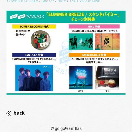
TOWER RECORDS
/
Amazon
/
HMV
/
TSUTAYA ONLINE
back
© go!go!vanillas