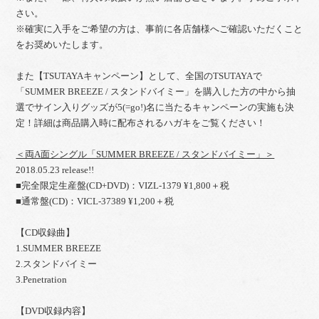
さい。
※確実に入手をご希望の方は、事前に各店舗様へご確認いただくこと
をお奨めいたします。
また【TSUTAYAキャンペーン】として、全国のTSUTAYAで
「SUMMER BREEZE / スタンドバイミー」を購入した方の中から抽
選でサイン入りグッズが5(=go!)名に当たるキャンペーンの実施も決
定！詳細は商品購入時に配布されるハガキをご覧ください！
＜両A面シングル「SUMMER BREEZE / スタンドバイミー」＞
2018.05.23 release!!
■完全限定生産盤(CD+DVD)：VIZL-1379 ¥1,800＋税
■通常盤(CD)：VICL-37389 ¥1,200＋税
【CD収録曲】
1.SUMMER BREEZE
2.スタンドバイミー
3.Penetration
【DVD収録内容】