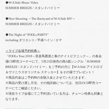
◆W-A Side Music Video
SUMMER BREEZE / スタンドバイミー
◆Now Shooting ～The Backyard of W-A Side MV～
SUMMER BREEZE / スタンドバイミー
◆The Night of “FOOLs PARTY”
including オリエント / 平成ペイン / エマ
＜ライブ会場予約特典＞
「FOOLs Tour 2018～音楽馬鹿達と春のナイトピクニック～」の各会
場CD即売コーナーにて、5月23日発売の両A面シングル「SUMMER
BREEZE / スタンドバイミー」をご予約の方に【W-A Side アイスロゴ
＆ヴァニラズオリジナル ステッカー】をその場でプレゼント！
※商品代金はご予約時の全額入金とさせていただきます。
※商品の受け渡し方法、その他詳細については、当日のCD即売コー
ナーにてご確認ください。
※現在ライブ会場にてご予約頂いている方は、チェーン特典も対象と
なります。