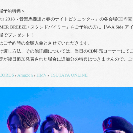
場予約特典＞
 Tour 2018～音楽馬鹿達と春のナイトピクニック～」の各会場CD
MER BREEZE / スタンドバイミー」をご予約の方に【W-A Sid
場でプレゼント！
はご予約時の全額入金とさせていただきます。
け渡し方法、その他詳細については、当日のCD即売コーナーにて
等が後日追加発表された場合に追加分の特典はつきませんので、ご
CORDS
/
Amazon
/
HMV
/
TSUTAYA ONLINE