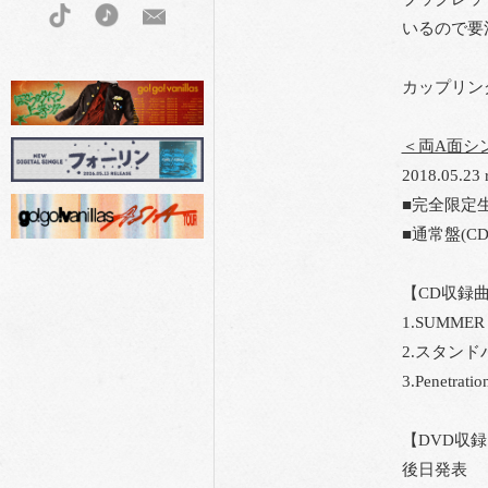
いるので要
カップリング
＜両A面シン
2018.05.23 r
■完全限定生産
■通常盤(CD)
【CD収録
1.SUMMER
2.スタンド
3.Penetratio
【DVD収
後日発表