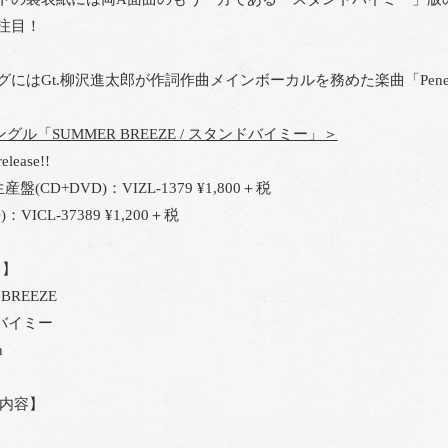
注目！
にはGt.柳沢進太郎が作詞作曲メインボーカルを務めた楽曲「Penetr
グル「SUMMER BREEZE / スタンドバイミー」＞
elease!!
盤(CD+DVD)：VIZL-1379 ¥1,800＋税
：VICL-37389 ¥1,200＋税
曲】
 BREEZE
バイミー
n
録内容】