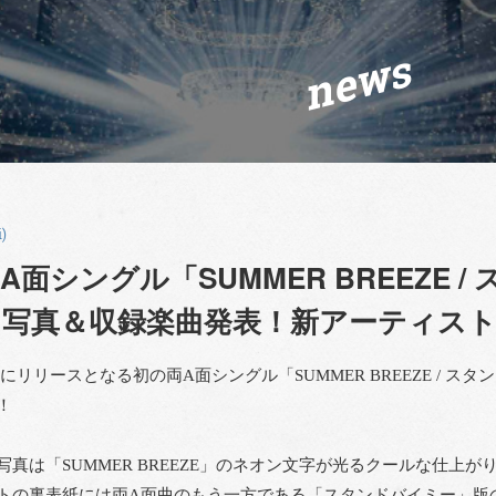
news
i)
A面シングル「SUMMER BREEZE 
写真＆収録楽曲発表！新アーティスト
水)にリリースとなる初の両A面シングル「SUMMER BREEZE / 
！
写真は「SUMMER BREEZE」のネオン文字が光るクールな仕上が
トの裏表紙には両A面曲のもう一方である「スタンドバイミー」版