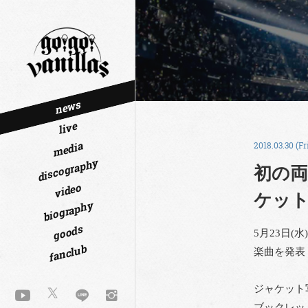
news
live
media
2018.03.30 (Fr
discography
初の両
video
ケット
biography
goods
5月23日(
fanclub
楽曲を発表
ジャケット
ブックレッ