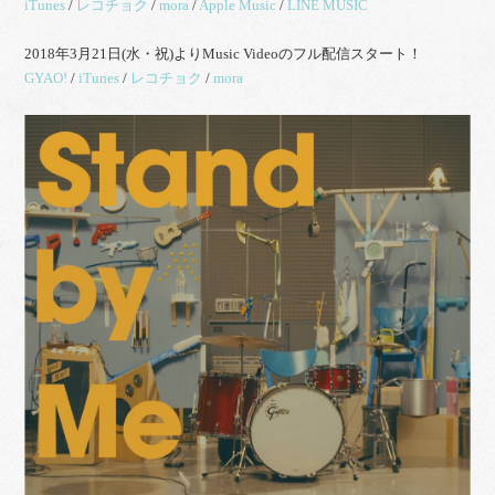
iTunes
/
レコチョク
/
mora
/
Apple Music
/
LINE MUSIC
2018年3月21日(水・祝)よりMusic Videoのフル配信スタート！
GYAO!
/
iTunes
/
レコチョク
/
mora