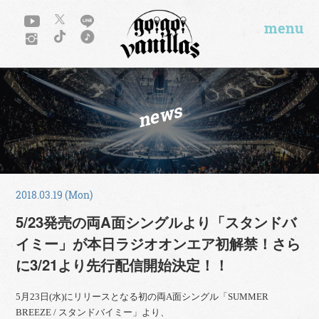
menu
news
2018.03.19 (Mon)
5/23発売の両A面シングルより「スタンドバ
イミー」が本日ラジオオンエア初解禁！さら
に3/21より先行配信開始決定！！
5月23日(水)にリリースとなる初の両A面シングル「SUMMER
BREEZE / スタンドバイミー」より、