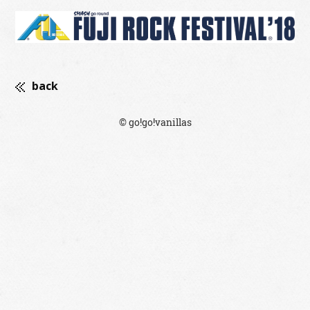
back
© go!go!vanillas