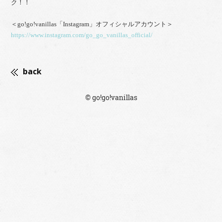
ク！！
＜go!go!vanillas「Instagram」オフィシャルアカウント＞
https://www.instagram.com/go_go_vanillas_official/
back
© go!go!vanillas