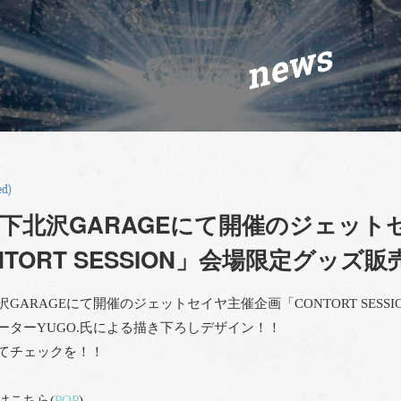
news
ed)
下北沢GARAGEにて開催のジェット
NTORT SESSION」会場限定グッズ
GARAGEにて開催のジェットセイヤ主催企画「CONTORT SES
ーターYUGO.氏による描き下ろしデザイン！！
てチェックを！！
はこちら(
POP
)