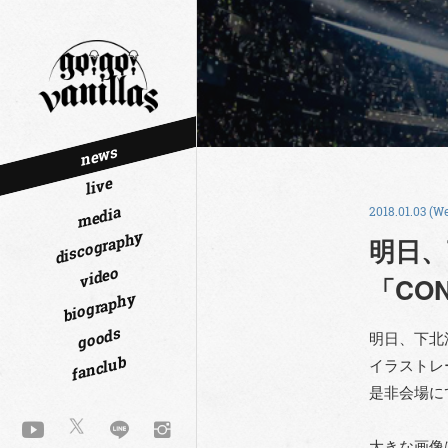
news
live
media
2018.01.03 (W
discography
明日、
video
「CO
biography
goods
明日、下北沢
fanclub
イラストレ
是非会場に
大きな画像