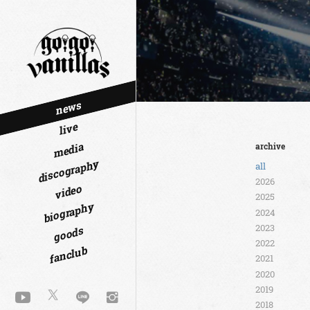
news
live
media
archive
discography
all
2026
video
2025
biography
2024
2023
goods
2022
fanclub
2021
2020
2019
2018