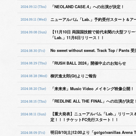
「NEOLAND CASE.4」への出演が決定！
2024.09.12 (Thu)
ニューアルバム「Lab.」予約受付スタート＆ア
2024.09.11 (Wed)
【11月10日 両国国技館で前代未聞の大型フリ
2024.09.08 (Sun)
「Lab.」11月6日リリース！！
No sweet without sweat. Track Top / P
2024.08.30 (Fri)
「RUSH BALL 2024」開催中止のお知らせ
2024.08.29 (Thu)
柳沢進太郎(Gt)よりご報告
2024.08.28 (Wed)
「来来来」Music Video メイキング映像公開！
2024.08.20 (Tue)
「REDLINE ALL THE FINAL」への出演が決定
2024.08.15 (Thu)
【重大発表】ニューアルバム「Lab.」リリース
2024.08.11 (Sun)
定！！！チケットFC先行スタート！！
明日8/10(土)12:00より「go!go!vanillas A
2024.08.09 (Fri)