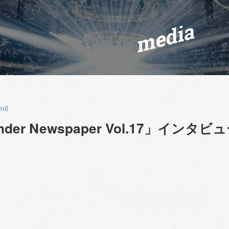
media
hu)
nder Newspaper Vol.17」インタ