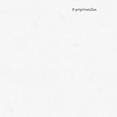
© go!go!vanillas