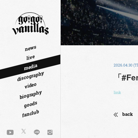
news
live
media
2026.04.30 (T
discography
「#Fe
video
biography
link
goods
fanclub
back