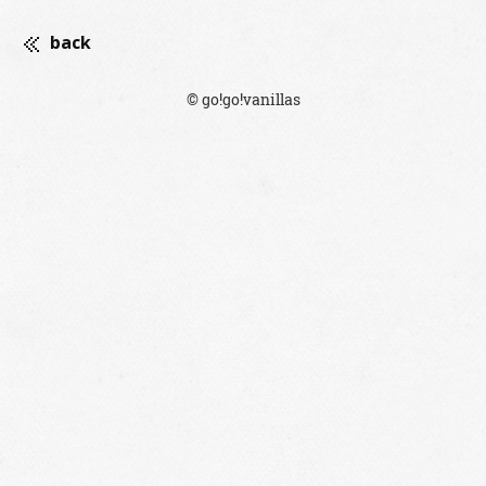
back
© go!go!vanillas