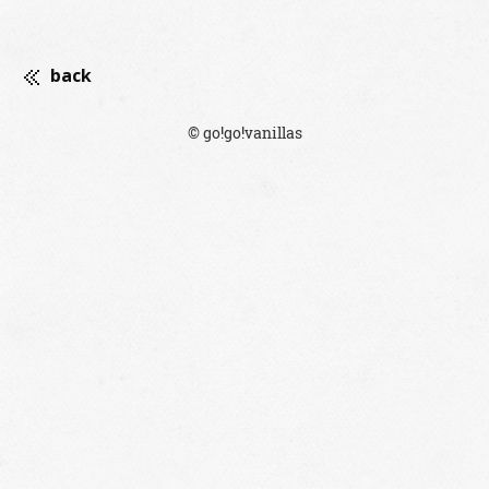
back
© go!go!vanillas