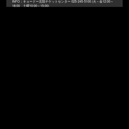
キョードー北陸チケットセンター
025-245-5100 (火～金12:00～
18:00 土曜10:00～15:00)
7.23
fri
大阪
Zepp Osaka Bayside
17:00 / 18:00
GREENS
06-6882-1224 (平日11:00～19:00)
7.29
thu
福島
郡山 Hip Shot Japan
[1st]16:00 / 16:30-17:30
[2nd]18:30 / 19:00-20:00
NORTH ROAD MUSIC 仙台
022-256-1000 (月・水・金11:00～
13:00)
7.30
fri
秋田
秋田 CLUB SWINDLE