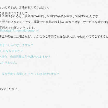
したいのですが、方法を教えてください。
ている会員様につきまして、
ースに登録されると、該当月に440円と550円の会費が重複して発生いたします。
した翌月に入会することで、重複での会費のお支払いが発生せず、サービスを途切れ
お手続きをお願いいたします。
/withdrawal/?_normalbrowse_=1
課金が発生した場合など、いかなるご事情でも返金はいたしかねますのでご了承く
月会費はいくらになりますか？
くらになりますか？
した場合、会員情報は引き継がれますか？
かわかりません。
ても、先行予約で当選したチケットは有効ですか？
合わせください。