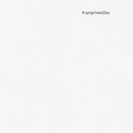
© go!go!vanillas