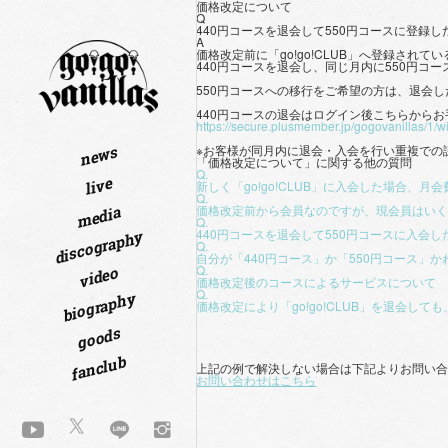
価格改定について
Q
440円コースを退会して550円コースに登録
A
価格改定前に「go!go!CLUB」へ登録され
440円コースを退会し、同じ月内に550円コ
550円コースへの移行をご希望の方は、退会
440円コースの退会はログイン後こちらから
https://secure.plusmember.jp/gogovanillas/1
※お客様が同月内に退会・入会を行い重複での
news
「価格改定について」に関する他の質問
Q.
live
新しく「go!go!CLUB」に入会した場合、
Q.
価格改定前から会員なのですが、現会員はい
media
Q.
440円コースを退会して550円コースに入会
discography
Q.
自分が「440円コース」か「550円コース」
Q.
video
価格改定後のコースによるサービスについて
Q.
biography
価格改定により「go!go!CLUB」を退会し
goods
fanclub
上記の例で解決しない場合は下記よりお問い
お問い合わせはこちら