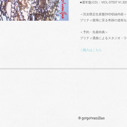
■通常盤(CD)：VICL-37537 ¥1,32
＜完全限定生産盤DVD収録内容＞
プリティ復帰に至る奇跡の道程を
＜予約・先着特典＞
プリティ選曲によるスタジオ・ライブセッショ
ご購入はこちら
© go!go!vanillas