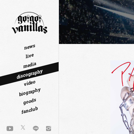
news
live
media
discography
video
biography
goods
fanclub