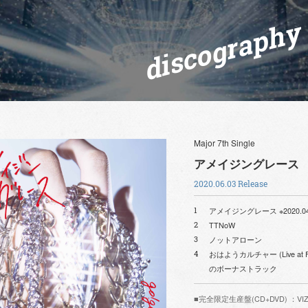
discography
Major 7th Single
アメイジングレース
2020.06.03 Release
アメイジングレース ※2020.0
1
TTNoW
2
ノットアローン
3
おはようカルチャー (Live at 
4
のボーナストラック
■完全限定生産盤(CD+DVD) ：VIZL-