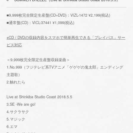
■9,999枚完全限定生産盤(CD+DVD)：VIZL-1472 ¥2,199(税込)
■通常盤(CD)：VICL-37441 ¥1,099(税込)
※CD / DVDの収録内容をスマホで簡単再生できる「プレイパス」サー
ビス対応
＜9,999枚完全限定生産盤収録楽曲＞
1.No.999（フジテレビ系TVアニメ「ゲゲゲの鬼太郎」エンディング
主題歌）
2.触れたら
Live at Shinkiba Studio Coast 2018.5.5
3.SE -We are go!
4.サクラサク
5.マジック
6.エマ