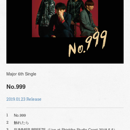
Major 6th Single
No.999
2019.01.23 Release
No.999
1
触れたら
2
SUMMER BREEZE（Live at Shinkiba Studio Coast 2018.5.5）
3